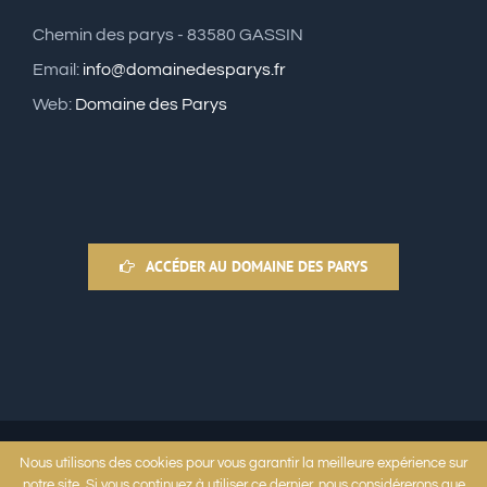
Chemin des parys - 83580 GASSIN
Email:
info@domainedesparys.fr
Web:
Domaine des Parys
ACCÉDER AU DOMAINE DES PARYS
Nous utilisons des cookies pour vous garantir la meilleure expérience sur
Copyright 2015 Domaine des Parys | Tous droits réservés |
notre site. Si vous continuez à utiliser ce dernier, nous considérerons que