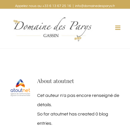
Appelez nous au +33 6 13 67 25 16
|
info@domainedesparys.fr
About
atoutnet
Cet auteur n'a pas encore renseigné de
détails.
So far atoutnet has created 0 blog
entries.