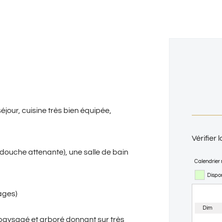
jour, cuisine très bien équipée,
Vérifier 
douche attenante), une salle de bain
Calendrier 
Dispo
ages)
Dim
 paysagé et arboré donnant sur très