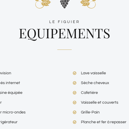
LE FIGUIER
EQUIPEMENTS
évision
Lave vaisselle
ès internet
Sèche cheveux
sine équipée
Cafetière
r
Vaisselle et couverts
r micro-ondes
Grille-Pain
rigérateur
Planche et fer à repasser