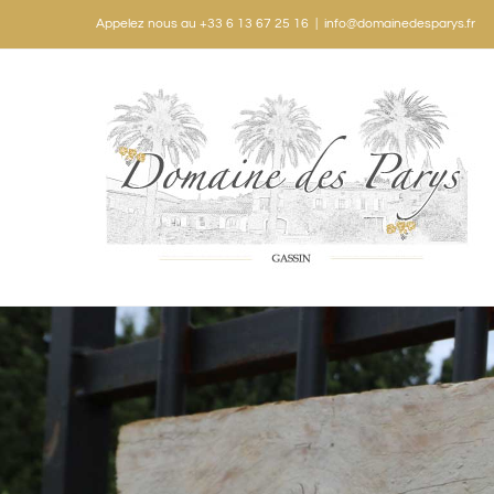
Appelez nous au +33 6 13 67 25 16
|
info@domainedesparys.fr