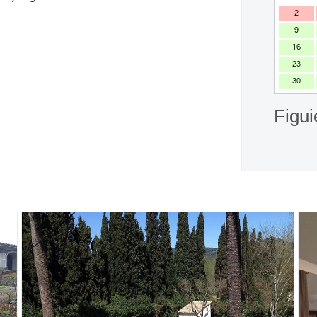
2
9
16
23
30
Figui