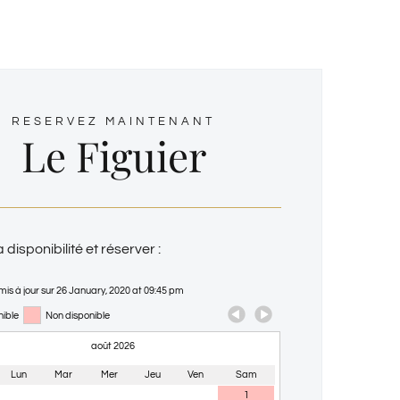
RESERVEZ MAINTENANT
Le Figuier
la disponibilité et réserver :
mis à jour sur 26 January, 2020 at 09:45 pm
nible
Non disponible
août 2026
Lun
Mar
Mer
Jeu
Ven
Sam
Dim
Lun
M
1