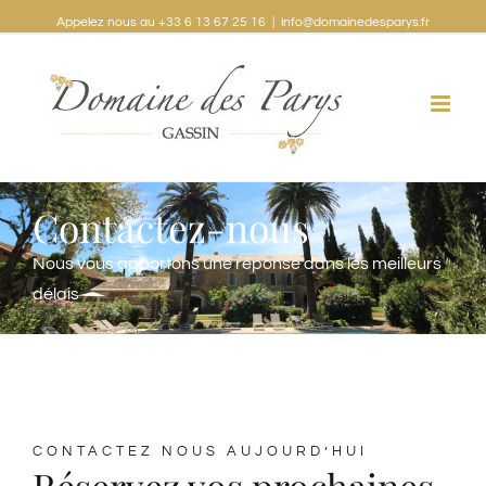
Appelez nous au +33 6 13 67 25 16
|
info@domainedesparys.fr
Contactez-nous
Nous vous apportons une réponse dans les meilleurs
délais
CONTACTEZ NOUS AUJOURD’HUI
Réservez vos prochaines