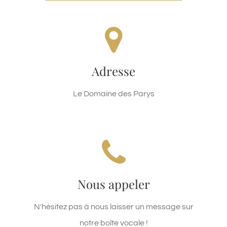
ADRESSE
Chemin des Parys
Adresse
83580 GASSIN
Le Domaine des Parys
APPELEZ NOUS
Nous appeler
Vous pouvez nous joindre au +33.6.13.67.25.16
N'hésitez pas à nous laisser un message sur
notre boîte vocale !